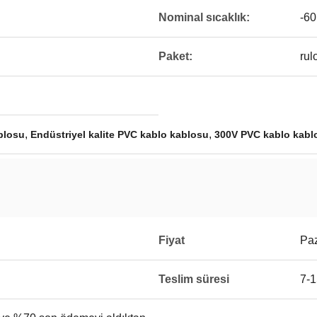
Nominal sıcaklık:
-60
Paket:
rulo
,
,
blosu
Endüstriyel kalite PVC kablo kablosu
300V PVC kablo kabl
Fiyat
Paz
Teslim süresi
7-1