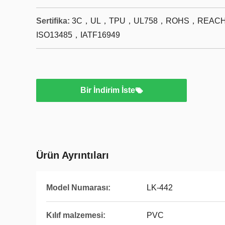
Sertifika:
3C，UL，TPU，UL758，ROHS，REACH，
ISO13485，IATF16949
Bir İndirim İste
Ürün Ayrıntıları
Model Numarası:
LK-442
Kılıf malzemesi:
PVC