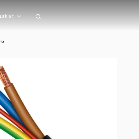
urkish
blo