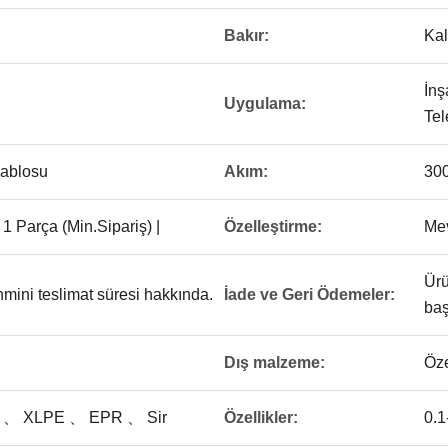
Bakır:
Kal
İnş
Uygulama:
Tel
kablosu
Akım:
30
1 Parça (Min.Sipariş) |
Özelleştirme:
Me
Ürü
hmini teslimat süresi hakkında.
İade ve Geri Ödemeler:
baş
Dış malzeme:
Öz
PE 、 XLPE 、 EPR 、 Sir
Özellikler:
0.