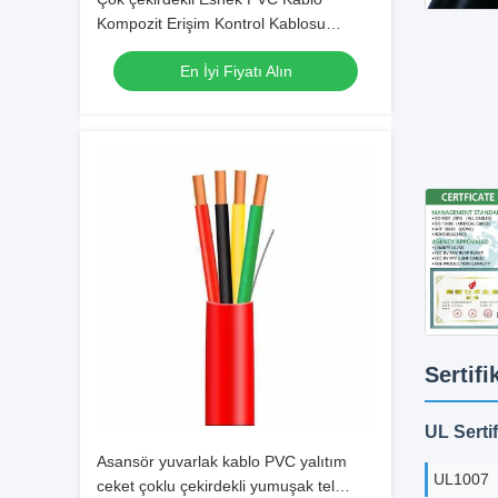
Kompozit Erişim Kontrol Kablosu
Elektrik Kablosu Kablo Yeni Enerji Araç
En İyi Fiyatı Alın
Kablosu
Sertifi
UL Sertif
Asansör yuvarlak kablo PVC yalıtım
UL1007
ceket çoklu çekirdekli yumuşak tel