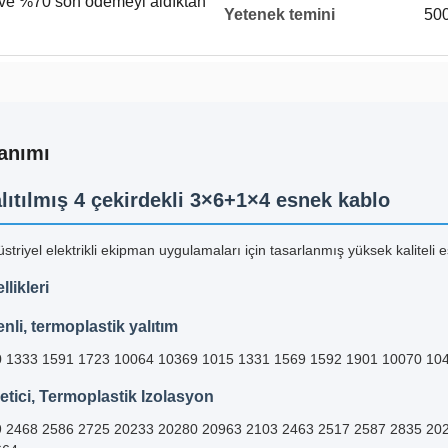
ve %70 son ödemeyi aldıktan
Yetenek temini
50
anımı
lıtılmış 4 çekirdekli 3×6+1×4 esnek kablo
striyel elektrikli ekipman uygulamaları için tasarlanmış yüksek kaliteli 
likleri
enli, termoplastik yalıtım
 1333 1591 1723 10064 10369 1015 1331 1569 1592 1901 10070 10
tici, Termoplastik Izolasyon
 2468 2586 2725 20233 20280 20963 2103 2463 2517 2587 2835 20