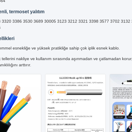
664
enli, termoset yalıtım
 3320 3386 3530 3689 30005 3123 3212 3321 3398 3577 3702 3132 
6
likleri
mel esnekliğe ve yüksek pratikliğe sahip çok iplik esnek kablo.
k tellerini nakliye ve kullanım sırasında aşınmadan ve çatlamadan koru
ıklılığını arttırır.