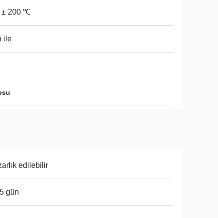
 ± 200 ℃
 ile
osu
arlık edilebilir
5 gün