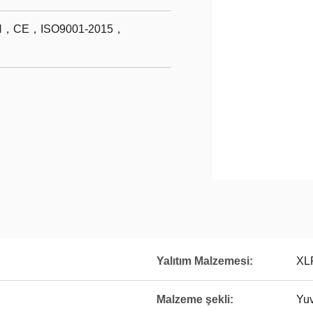
CE，ISO9001-2015，
Yalıtım Malzemesi:
XL
Malzeme şekli:
Yuv