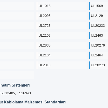
UL1015
UL1569
UL2095
UL2129
UL2725
UL20233
UL2103
UL2463
UL2835
UL20276
UL2104
UL2464
UL2919
UL20279
önetim Sistemleri
 ISO13485, TS16949
t Kablolama Malzemesi Standartları