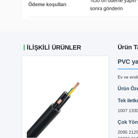
%30 ön ödeme yapın 
Ödeme koşulları
sonra gönderin
Ürün T
İLIŞKILI ÜRÜNLER
PVC ya
Ev ve endü
Ürün Özel
Tek iletk
1007 1330
Çok Yöne
2095 2129