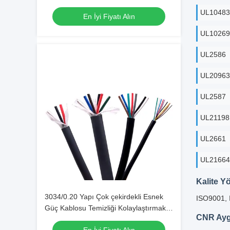
düşük duman sıfır halogen kablo
UL10483
En İyi Fiyatı Alın
UL10269
UL2586
UL20963
UL2587
UL21198
UL2661
UL21664
Kalite Y
3034/0.20 Yapı Çok çekirdekli Esnek
ISO9001,
Güç Kablosu Temizliği Kolaylaştırmak
CNR Aygı
İçin Elektrik Kablosu