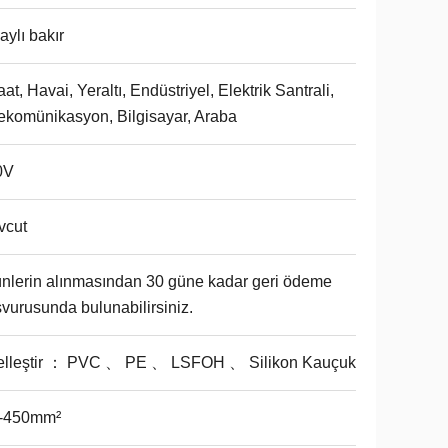
aylı bakır
aat, Havai, Yeraltı, Endüstriyel, Elektrik Santrali,
ekomünikasyon, Bilgisayar, Araba
0V
vcut
nlerin alınmasından 30 güne kadar geri ödeme
vurusunda bulunabilirsiniz.
elleştir ： PVC 、 PE 、 LSFOH 、 Silikon Kauçuk
1-450mm²