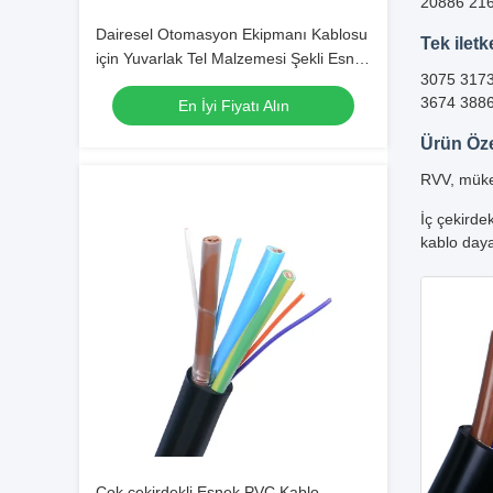
20886 21
Dairesel Otomasyon Ekipmanı Kablosu
Tek iletk
için Yuvarlak Tel Malzemesi Şekli Esnek
3075 3173
Kontrol Kablosu
3674 388
En İyi Fiyatı Alın
Ürün Özel
RVV, mükem
İç çekirde
kablo dayan
Çok çekirdekli Esnek PVC Kablo