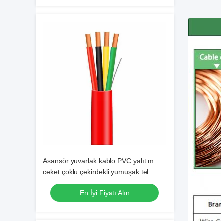
Asansör yuvarlak kablo PVC yalıtım
ceket çoklu çekirdekli yumuşak tel
düşük duman sıfır halogen kablo
En İyi Fiyatı Alın