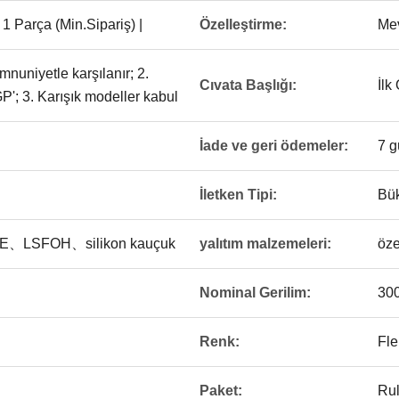
1 Parça (Min.Sipariş) |
Özelleştirme:
Me
mnuniyetle karşılanır; 2.
Cıvata Başlığı:
İl
; 3. Karışık modeller kabul
İade ve geri ödemeler:
7 g
İletken Tipi:
Bük
PE、LSFOH、silikon kauçuk
yalıtım malzemeleri:
öz
Nominal Gerilim:
30
Renk:
Fle
Paket:
Rul