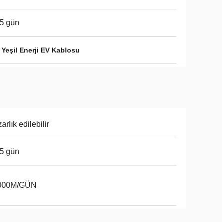
5 gün
,
Yeşil Enerji EV Kablosu
arlık edilebilir
5 gün
000M/GÜN