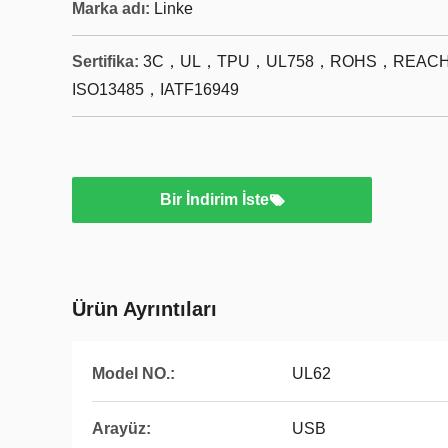
Marka adı:
Linke
Sertifika:
3C，UL，TPU，UL758，ROHS，REACH，
ISO13485，IATF16949
Bir İndirim İste
Ürün Ayrıntıları
Model NO.:
UL62
Arayüz:
USB