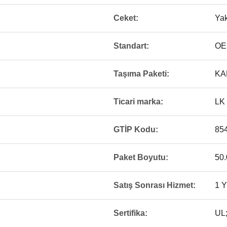
Ceket:
Yak
Standart:
OE
Taşıma Paketi:
KA
Ticari marka:
LK
GTİP Kodu:
85
Paket Boyutu:
50.
Satış Sonrası Hizmet:
1 Y
Sertifika:
UL