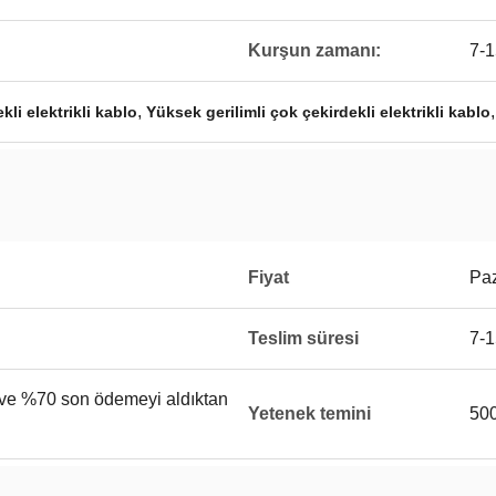
Kurşun zamanı:
7-1
,
kli elektrikli kablo
Yüksek gerilimli çok çekirdekli elektrikli kablo
Fiyat
Paz
Teslim süresi
7-1
ve %70 son ödemeyi aldıktan
Yetenek temini
50