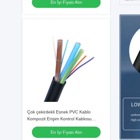
En İyi Fiyatı Alın
Çok çekirdekli Esnek PVC Kablo
Kompozit Erişim Kontrol Kablosu
Elektrik Kablosu Kablo Yeni Enerji Araç
En İyi Fiyatı Alın
Kablosu