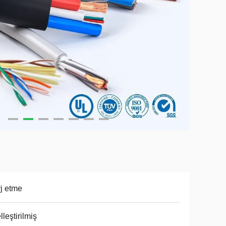
j etme
lleştirilmiş