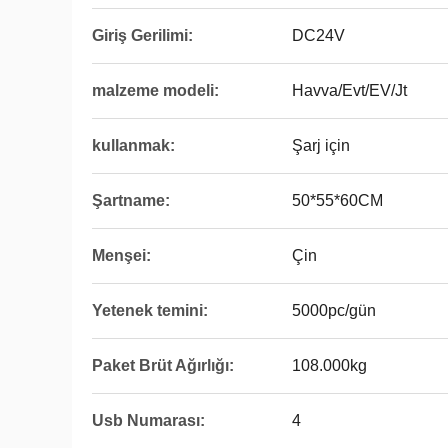
Giriş Gerilimi:
DC24V
malzeme modeli:
Havva/Evt/EV/Jt
kullanmak:
Şarj için
Şartname:
50*55*60CM
Menşei:
Çin
Yetenek temini:
5000pc/gün
Paket Brüt Ağırlığı:
108.000kg
Usb Numarası:
4