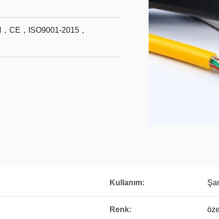
CE，ISO9001-2015，
Kullanım:
Şar
Renk:
öze