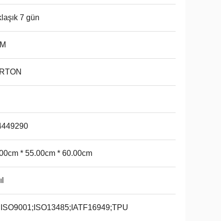
laşık 7 gün
M
RTON
4449290
00cm * 55.00cm * 60.00cm
ıl
;ISO9001;ISO13485;IATF16949;TPU