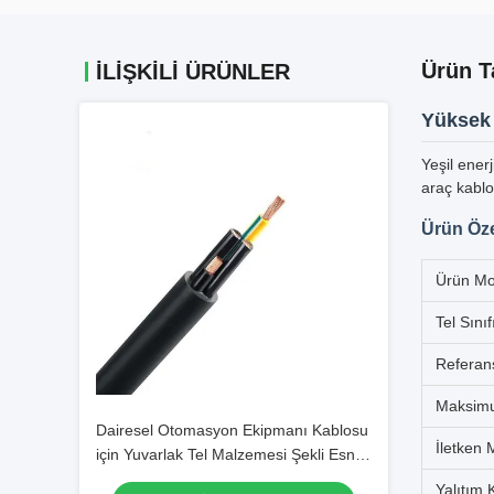
Ürün T
İLIŞKILI ÜRÜNLER
Yüksek V
Yeşil ener
araç kablo
Ürün Özel
Ürün Mo
Tel Sınıf
Referan
Maksim
Dairesel Otomasyon Ekipmanı Kablosu
İletken
için Yuvarlak Tel Malzemesi Şekli Esnek
Kontrol Kablosu
Yalıtım K