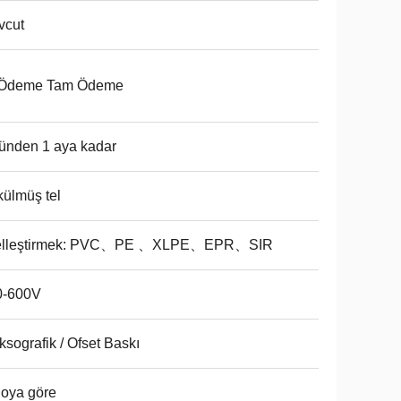
vcut
k Ödeme Tam Ödeme
ünden 1 aya kadar
ülmüş tel
elleştirmek: PVC、PE 、XLPE、EPR、SIR
0-600V
ksografik / Ofset Baskı
oya göre