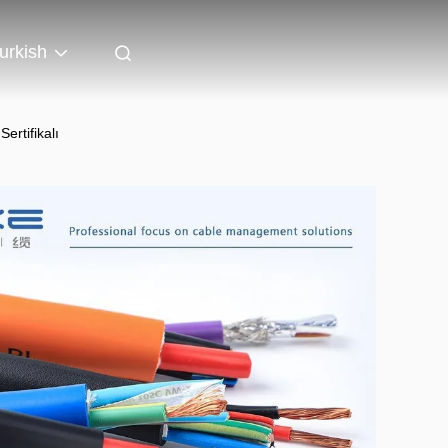
urkish
ertifikalı