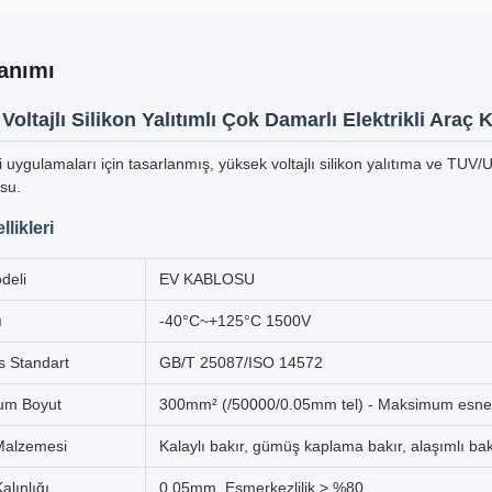
anımı
oltajlı Silikon Yalıtımlı Çok Damarlı Elektrikli Araç 
ji uygulamaları için tasarlanmış, yüksek voltajlı silikon yalıtıma ve TUV/
su.
likleri
deli
EV KABLOSU
ı
-40°C~+125°C 1500V
s Standart
GB/T 25087/ISO 14572
um Boyut
300mm² (/50000/0.05mm tel) - Maksimum esnek
 Malzemesi
Kalaylı bakır, gümüş kaplama bakır, alaşımlı bakı
alınlığı
0.05mm, Eşmerkezlilik > %80