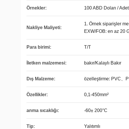
Örnekler:
100 ABD Doları / Adet 
1. Örnek siparişler me
Nakliye Maliyeti:
EXW/FOB: en az 20 GP'
Para birimi:
T/T
İletken malzemesi:
bakır/Kalaylı Bakır
Dış Malzeme:
özelleştirme: PVC、
Özellikler:
0,1-450mm²
anma sıcaklığı:
-60± 200°C
Tip:
Yalıtımlı